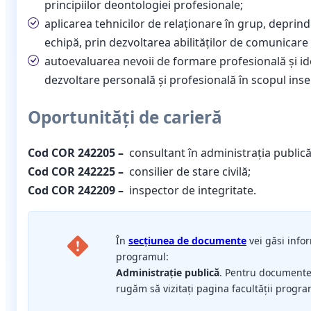
principiilor deontologiei profesionale;
aplicarea tehnicilor de relaționare în grup, deprind
echipă, prin dezvoltarea abilităților de comunicare
autoevaluarea nevoii de formare profesională și ide
dezvoltare personală și profesională în scopul inserț
Oportunități de carieră
Cod COR 242205
–
consultant în administrația publică
Cod COR 242225
–
consilier de stare civilă;
Cod COR 242209
–
inspector de integritate.
În
secțiunea de documente
vei găsi infor
programul:
Administraţie publică
. Pentru documente
rugăm să vizitați pagina facultății progra