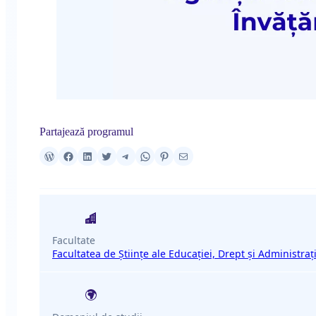
Partajează programul
Facultate
Facultatea de Științe ale Educației, Drept și Administraț