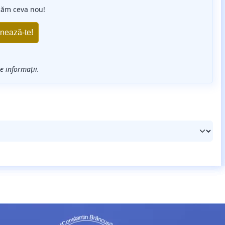
căm ceva nou!
 informații.