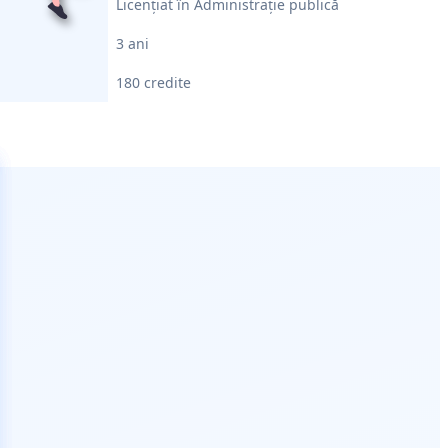
Licențiat în Administraţie publică
3 ani
180 credite