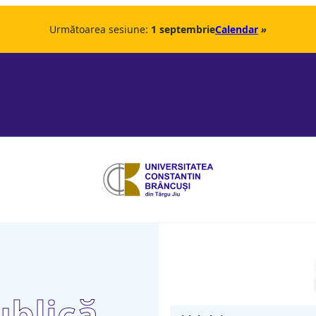
Următoarea sesiune:
1 septembrie
Calendar
»
ublică