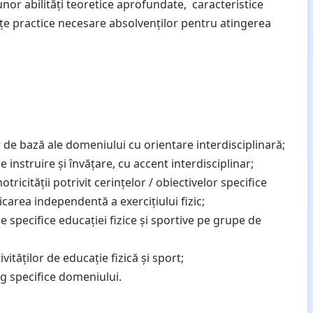
nor abilităţi teoretice aprofundate, caracteristice
ţe practice necesare absolvenţilor pentru atingerea
 de bază ale domeniului cu orientare interdisciplinară;
 instruire și învățare, cu accent interdisciplinar;
motricității potrivit cerințelor / obiectivelor specifice
cticarea independentă a exercițiului fizic;
specifice educației fizice și sportive pe grupe de
vităților de educație fizică și sport;
g specifice domeniului.