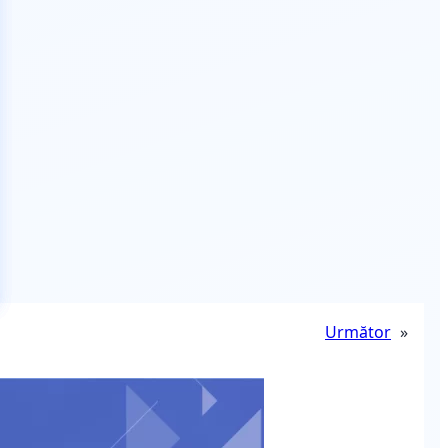
Următor
»