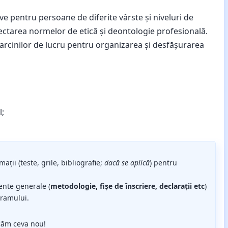
ive pentru persoane de diferite vârste și niveluri de
spectarea normelor de etică și deontologie profesională.
a sarcinilor de lucru pentru organizarea și desfășurarea
l;
mații (teste, grile, bibliografie;
dacă se aplică
) pentru
ente generale (
metodologie, fișe de înscriere, declarații etc
)
gramului.
căm ceva nou!