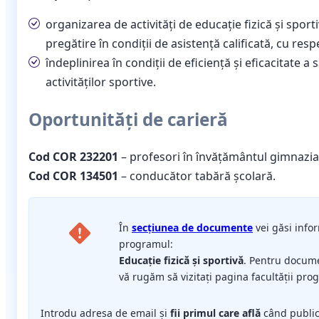
organizarea de activități de educație fizică și sport
pregătire în condiții de asistență calificată, cu re
îndeplinirea în condiții de eficiență și eficacitate 
activităților sportive.
Oportunități de carieră
Cod COR 232201
– profesori în învățământul gimnazia
Cod COR 134501
– conducător tabără școlară.
În
secțiunea de documente
vei găsi infor
programul:
Educație fizică și sportivă
. Pentru docum
vă rugăm să vizitați pagina facultății pro
Introdu adresa de email și
fii primul care află
când publi