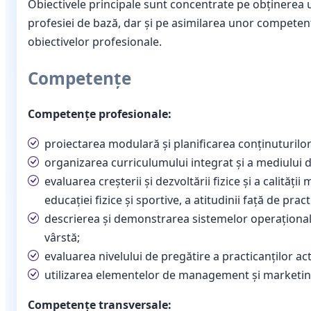
Obiectivele principale sunt concentrate pe obţinerea u
profesiei de bază, dar şi pe asimilarea unor competen
obiectivelor profesionale.
Competențe
Competențe profesionale:
proiectarea modulară și planificarea conținuturilor
organizarea curriculumului integrat și a mediului de
evaluarea creșterii și dezvoltării fizice și a calității 
educației fizice și sportive, a atitudinii față de pra
descrierea și demonstrarea sistemelor operaționale 
vârstă;
evaluarea nivelului de pregătire a practicanților acti
utilizarea elementelor de management și marketin
Competențe transversale: