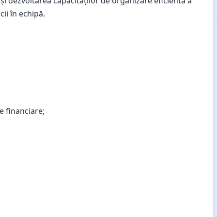
i dezvoltarea capacităților de organizare eficientă a
cii în echipă.
e financiare;