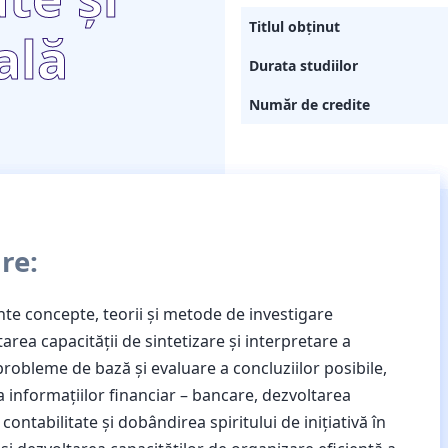
Titlul obținut
ală
Durata studiilor
Număr de credite
re:
e concepte, teorii şi metode de investigare
rea capacităţii de sintetizare şi interpretare a
 probleme de bază şi evaluare a concluziilor posibile,
a informaţiilor financiar – bancare, dezvoltarea
ntabilitate şi dobândirea spiritului de iniţiativă în