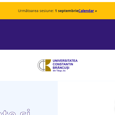
Următoarea sesiune:
1 septembrie
Calendar
»
ate şi