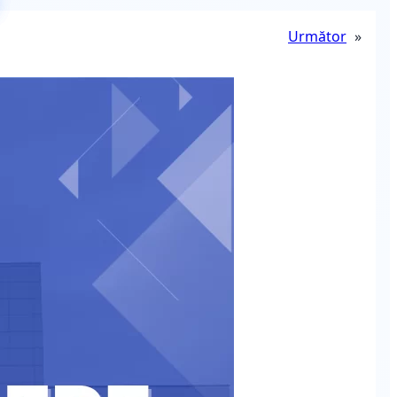
Următor
»