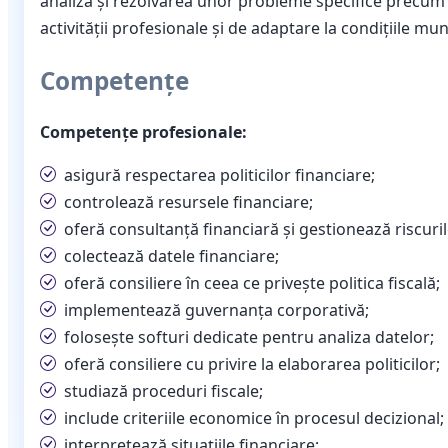
analiza şi rezolvarea unor probleme specifice precum ș
activităţii profesionale şi de adaptare la condiţiile mun
Competențe
Competențe profesionale:
asigură respectarea politicilor financiare;
controlează resursele financiare;
oferă consultanță financiară și gestionează riscuril
colectează datele financiare;
oferă consiliere în ceea ce privește politica fiscală;
implementează guvernanța corporativă;
folosește softuri dedicate pentru analiza datelor;
oferă consiliere cu privire la elaborarea politicilor;
studiază proceduri fiscale;
include criteriile economice în procesul decizional;
interpretează situațiile financiare;