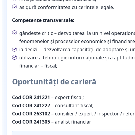
asigură conformitatea cu cerințele legale.
Competențe transversale:
gândește critic – dezvoltarea la un nivel operaţional
fenomenelor şi proceselor economice şi financiare 
ia decizii – dezvoltarea capacităţii de adoptare şi u
utilizare a tehnologiei informaţionale şi a aptitud
financiar – fiscal;
Oportunități de carieră
Cod COR 241221
– expert fiscal;
Cod COR 241222
– consultant fiscal;
Cod COR 263102
– consilier / expert / inspector / re
Cod COR 241305
– analist financiar.