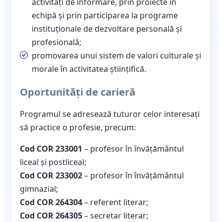
activităţi de informare, prin proiecte în
echipă şi prin participarea la programe
instituţionale de dezvoltare personală şi
profesională;
promovarea unui sistem de valori culturale și
morale în activitatea ştiinţifică.
Oportunități de carieră
Programul se adresează tuturor celor interesați
să practice o profesie, precum:
Cod COR 233001
– profesor în învăţământul
liceal și postliceal;
Cod COR 233002
– profesor în învăţământul
gimnazial;
Cod COR 264304
– referent literar;
Cod COR 264305
– secretar literar;