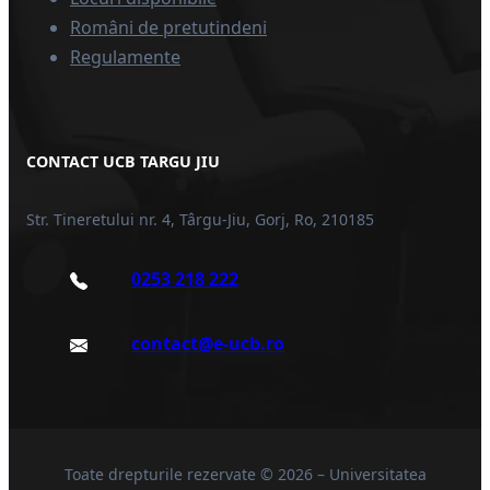
Români de pretutindeni
Regulamente
CONTACT UCB TARGU JIU
Str. Tineretului nr. 4, Târgu-Jiu, Gorj, Ro, 210185
0253 218 222
contact@e-ucb.ro
Toate drepturile rezervate © 2026 – Universitatea