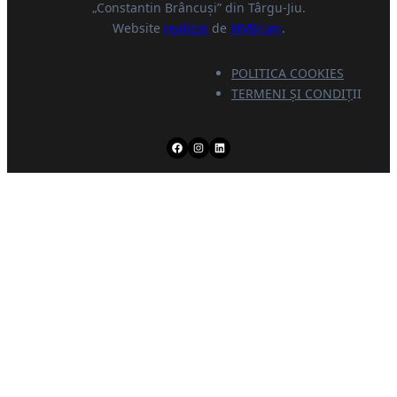
„Constantin Brâncuși” din Târgu-Jiu.
Website
realizat
de
MVBican
.
POLITICA COOKIES
TERMENI ȘI CONDI
Ţ
II