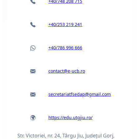
+40/748 208 715
+40/253 219 241
+40/786 996 666
contact@e-ucb.ro
secretariatfsedap@gmail.com
https://edu.utgjiu.ro/
Str. Victoriei, nr. 24, Târgu Jiu, Judeţul Gorj,