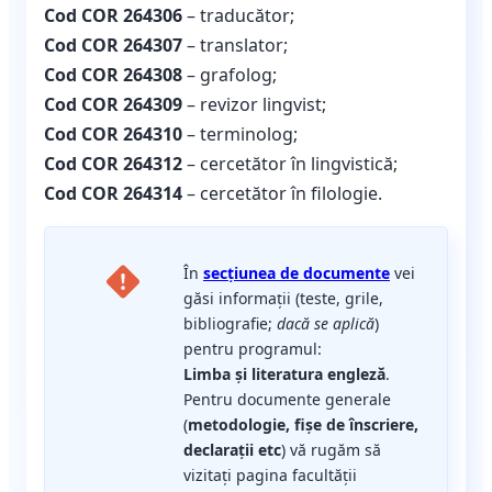
Cod COR 264306
– traducător;
Cod COR 264307
– translator;
Cod COR 264308
– grafolog;
Cod COR 264309
– revizor lingvist;
Cod COR 264310
– terminolog;
Cod COR 264312
– cercetător în lingvistică;
Cod COR 264314
– cercetător în filologie.
În
secțiunea de documente
vei
găsi informații (teste, grile,
bibliografie;
dacă se aplică
)
pentru programul:
Limba și literatura engleză
.
Pentru documente generale
(
metodologie, fișe de înscriere,
declarații etc
) vă rugăm să
vizitați pagina facultății