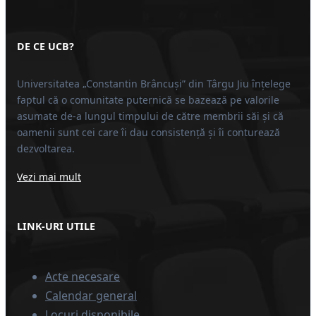
DE CE UCB?
Universitatea „Constantin Brâncuși” din Târgu Jiu înțelege
faptul că o comunitate puternică se bazează pe valorile
asumate de-a lungul timpului de către membrii săi și că
oamenii sunt cei care îi dau consistență și îi conturează
dezvoltarea.
Vezi mai mult
LINK-URI UTILE
Acte necesare
Calendar general
Locuri disponibile