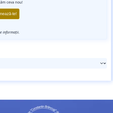
căm ceva nou!
 informații.