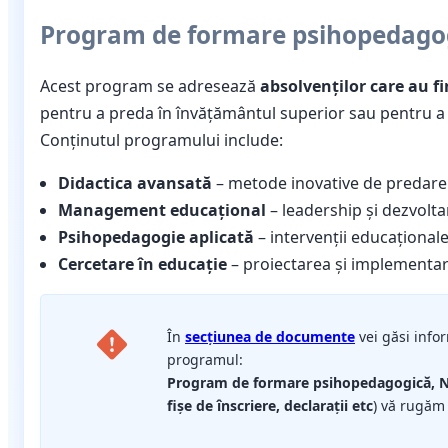
Program de formare psihopedagogi
Acest program se adresează
absolvenților care au fi
pentru a preda în învățământul superior sau pentru a
Conținutul programului include:
Didactica avansată
– metode inovative de predare 
Management educațional
– leadership și dezvoltar
Psihopedagogie aplicată
– intervenții educaționale 
Cercetare în educație
– proiectarea și implementar
În
secțiunea de documente
vei găsi infor
programul:
Program de formare psihopedagogică, Ni
fișe de înscriere, declarații etc
) vă rugăm 