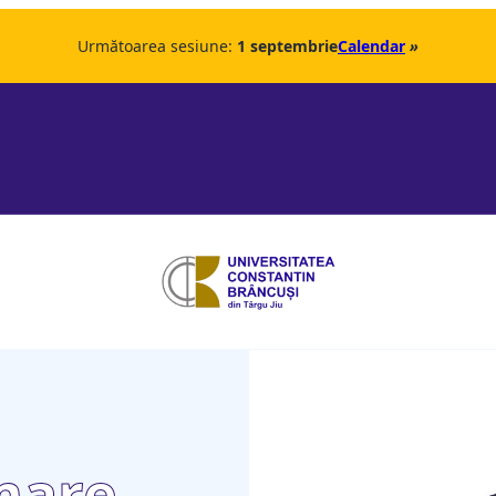
Următoarea sesiune:
1 septembrie
Calendar
»
mare