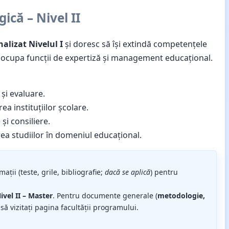
că – Nivel II
nalizat Nivelul I
și doresc să își extindă competențele
 ocupa funcții de expertiză și management educațional.
și evaluare.
ea instituțiilor școlare.
și consiliere.
ea studiilor în domeniul educațional.
mații (teste, grile, bibliografie;
dacă se aplică
) pentru
vel II – Master
. Pentru documente generale (
metodologie,
să vizitați pagina facultății programului.