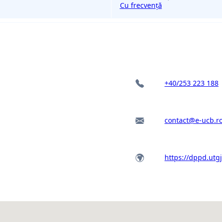
Cu frecvență
+40/253 223 188
contact@e-ucb.r
https://dppd.utgj