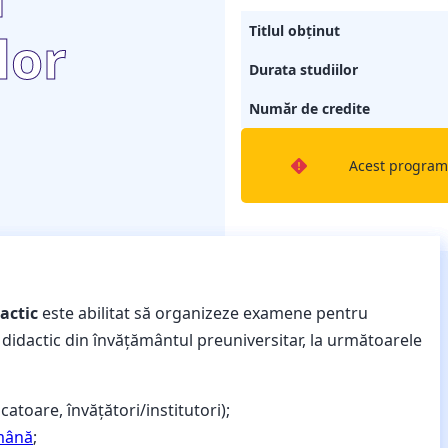
Titlul obținut
lor
Durata studiilor
Număr de credite
Acest program 
actic
este abilitat să organizeze examene pentru
l didactic din învăţământul preuniversitar, la următoarele
atoare, învățători/institutori);
omână
;