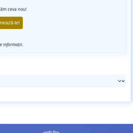
căm ceva nou!
 informații.