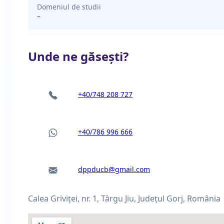
Domeniul de studii
–
Unde ne găsești?
+40/748 208 727
+40/786 996 666
dppducb@gmail.com
Calea Griviței, nr. 1, Târgu Jiu, Judeţul Gorj, România