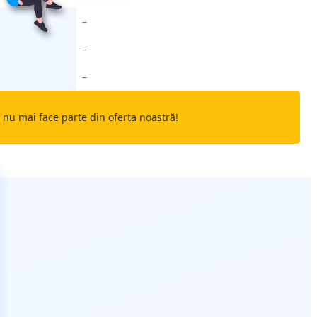
–
–
–
nu mai face parte din oferta noastră!