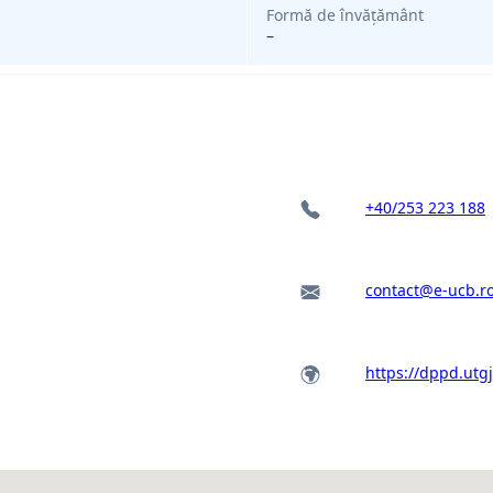
Formă de învățământ
–
+40/253 223 188
contact@e-ucb.r
https://dppd.utgj