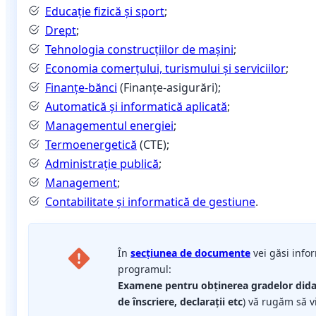
Educație fizică și sport
;
Drept
;
Tehnologia construcțiilor de mașini
;
Economia comerțului, turismului și serviciilor
;
Finanțe-bănci
(Finanțe-asigurări);
Automatică și informatică aplicată
;
Managementul energiei
;
Termoenergetică
(CTE);
Administrație publică
;
Management
;
Contabilitate și informatică de gestiune
.
În
secțiunea de documente
vei găsi infor
programul:
Examene pentru obținerea gradelor didact
de înscriere, declarații etc
) vă rugăm să v