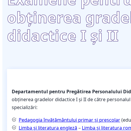
obținerea grade
didactice I și II
Departamentul pentru Pregătirea Personalului Did
obținerea gradelor didactice I și II de către personalu
specializări:
Pedagogia învățământului primar și preșcolar
(educ
Limba și literatura engleză
–
Limba și literatura r