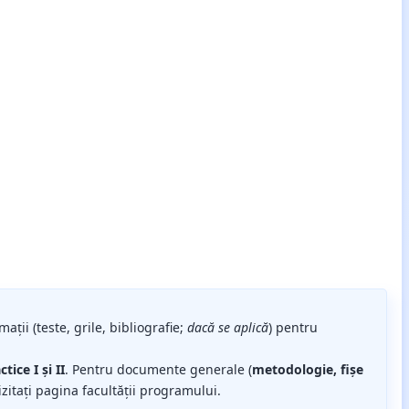
mații (teste, grile, bibliografie;
dacă se aplică
) pentru
ice I și II
. Pentru documente generale (
metodologie, fișe
izitați pagina facultății programului.