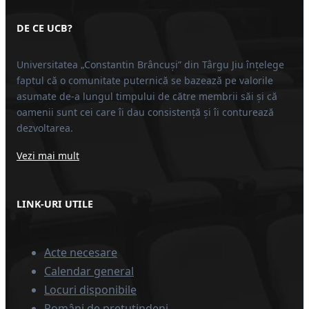
DE CE UCB?
Universitatea „Constantin Brâncuși” din Târgu Jiu înțelege
faptul că o comunitate puternică se bazează pe valorile
asumate de-a lungul timpului de către membrii săi și că
oamenii sunt cei care îi dau consistență și îi conturează
dezvoltarea.
Vezi mai mult
LINK-URI UTILE
Acte necesare
Calendar general
Locuri disponibile
Români de pretutindeni