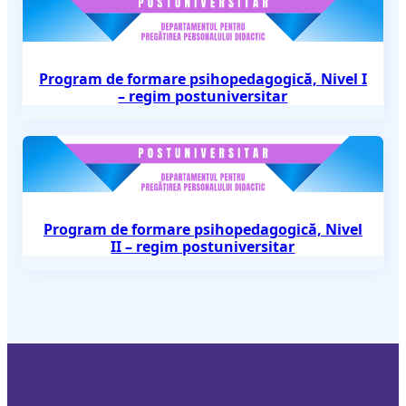
Program de formare psihopedagogică, Nivel I
– regim postuniversitar
Program de formare psihopedagogică, Nivel
II – regim postuniversitar