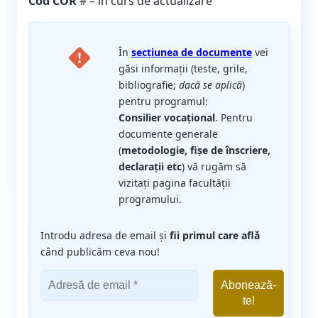
Cod COR
# – în curs de actualizare
În
secțiunea de documente
vei
găsi informații (teste, grile,
bibliografie;
dacă se aplică
)
pentru programul:
Consilier vocațional
. Pentru
documente generale
(
metodologie, fișe de înscriere,
declarații etc
) vă rugăm să
vizitați pagina facultății
programului.
Introdu adresa de email și
fii primul care află
când publicăm ceva nou!