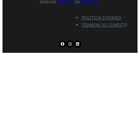
Website
realizat
de
MVBican
.
POLITICA COOKIES
TERMENI ȘI CONDI
Ţ
II