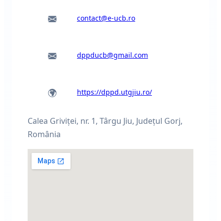
contact@e-ucb.ro
dppducb@gmail.com
https://dppd.utgjiu.ro/
Calea Griviței, nr. 1, Târgu Jiu, Judeţul Gorj,
România