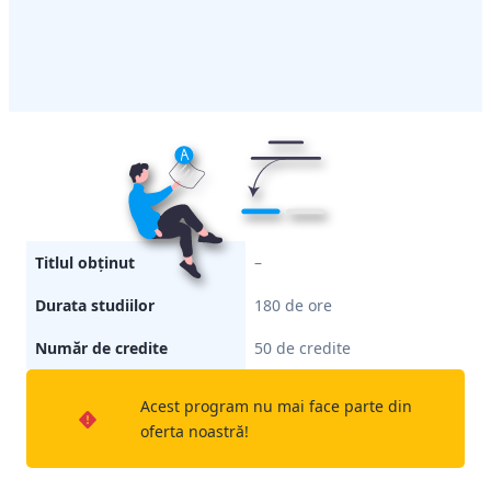
Titlul obținut
–
Durata studiilor
180 de ore
Număr de credite
50 de credite
Acest program nu mai face parte din
oferta noastră!