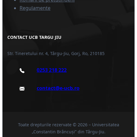
Regulamente
CONTACT UCB TARGU JIU
Str. Tineretului nr. 4, Târgu-Jiu, Gorj, Ro, 210185
0253 218 222
contact@e-ucb.ro
Toate drepturile rezervate © 2026 – Universitatea
„Constantin Brâncuși” din Târgu-Jiu.